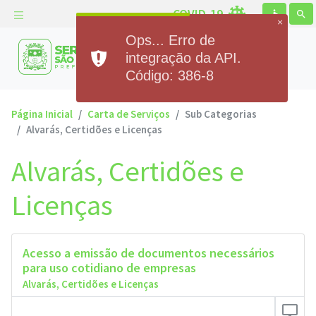
COVID-19
accessible
search
×
Ops... Erro de
Prefeitura Municipal de
integração da API.
Serra de São Bento
Código: 386-8
Página Inicial
Carta de Serviços
Sub Categorias
Alvarás, Certidões e Licenças
Alvarás, Certidões e
Licenças
Acesso a emissão de documentos necessários
para uso cotidiano de empresas
Alvarás, Certidões e Licenças
desktop_windows