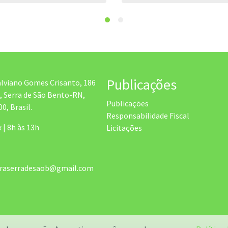
Publicações
alviano Gomes Crisanto, 186
, Serra de São Bento-RN,
Publicações
0, Brasil.
Responsabilidade Fiscal
x | 8h às 13h
Licitações
uraserradesaob@gmail.com