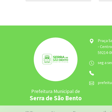
Praça S
- Centro
59214-00
seg a se
prefeit
Prefeitura Municipal de
Serra de São Bento