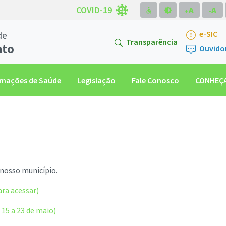
COVID-19
A
A
accessible
brightness_medium
-
+
de
e-SIC
Transparência
nto
Ouvido
rmações de Saúde
Legislação
Fale Conosco
CONHEÇA
 nosso município.
ara acessar)
5 a 23 de maio)