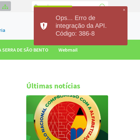
×
Ops... Erro de
Contato
integração da API.
(84)93300.2551
ria
Código: 386-8
 SERRA DE SÃO BENTO
Webmail
Últimas notícias