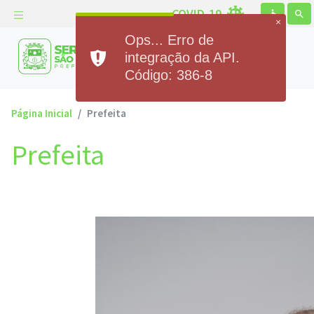
COVID-19
accessible
search
×
Ops... Erro de
Prefeitura Municipal de
integração da API.
Serra de São Bento
Código: 386-8
Página Inicial
Prefeita
Prefeita