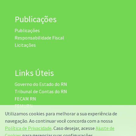
Publicações
Publicações
Responsabilidade Fiscal
Licitações
Links Úteis
Governo do Estado do RN
Tribunal de Contas do RN
FECAM RN
FEMURN
Assembleia Legislativa do RN
Utilizamos cookies para melhorar a sua experiência de
DETRAN RN
navegação. Ao continuar você concorda com a nossa
Radar da Transparência
Política de Privacidade
. Caso desejar, acesse
Ajuste de
Cookies
para gerenciar suas configurações.