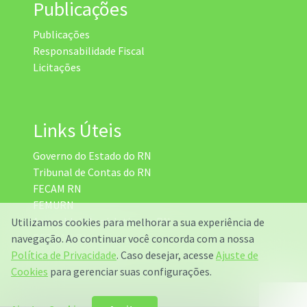
Publicações
Publicações
Responsabilidade Fiscal
Licitações
Links Úteis
Governo do Estado do RN
Tribunal de Contas do RN
FECAM RN
FEMURN
Assembleia Legislativa do RN
Utilizamos cookies para melhorar a sua experiência de
DETRAN RN
navegação. Ao continuar você concorda com a nossa
Radar da Transparência
Política de Privacidade
. Caso desejar, acesse
Ajuste de
Cookies
para gerenciar suas configurações.