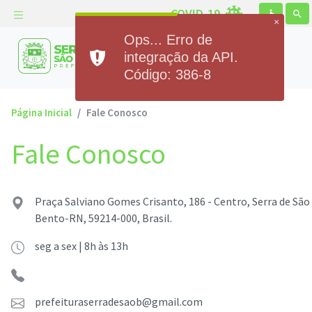
COVID-19
accessible
search
×
Ops... Erro de
Prefeitura Municipal de
integração da API.
Serra de São Bento
Código: 386-8
Página Inicial
Fale Conosco
Fale Conosco
Praça Salviano Gomes Crisanto, 186 - Centro, Serra de São
Bento-RN, 59214-000, Brasil.
seg a sex | 8h às 13h
prefeituraserradesaob@gmail.com