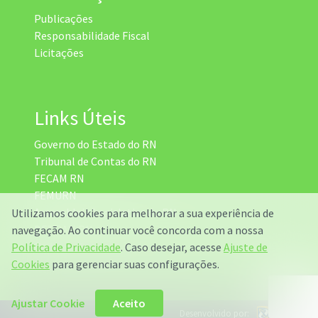
Publicações
Responsabilidade Fiscal
Licitações
Links Úteis
Governo do Estado do RN
Tribunal de Contas do RN
FECAM RN
FEMURN
Assembleia Legislativa do RN
Utilizamos cookies para melhorar a sua experiência de
DETRAN RN
navegação. Ao continuar você concorda com a nossa
Radar da Transparência
Política de Privacidade
. Caso desejar, acesse
Ajuste de
Cookies
para gerenciar suas configurações.
Ajustar Cookie
Aceito
Desenvolvido por: