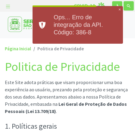
COVID-19
accessible
search
×
Ops... Erro de
Prefeitura Municipal de
integração da API.
Serra de São Bento
Código: 386-8
Página Inicial
Politica de Privacidade
Politica de Privacidade
Este Site adota práticas que visam proporcionar uma boa
experiência ao usuário, prezando pela proteção e segurança
dos seus dados. Apresentamos abaixo a nossa Política de
Privacidade, embasada na
Lei Geral de Proteção de Dados
Pessoais (Lei 13.709/18)
.
1. Políticas gerais