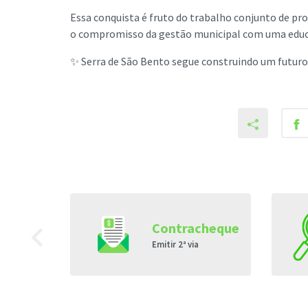
Essa conquista é fruto do trabalho conjunto de pro
o compromisso da gestão municipal com uma educaç
✨ Serra de São Bento segue construindo um futuro
de
navigate_before
Contracheque
s
Emitir 2ª via
s