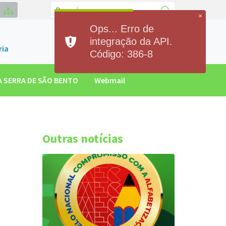
×
Ops... Erro de
Contato
integração da API.
(84)93300.2551
ria
Código: 386-8
 SERRA DE SÃO BENTO
Webmail
.
Outras notícias