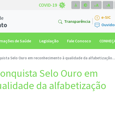
COVID-19
A
A
accessible
brightness_medium
-
+
de
e-SIC
Transparência
nto
Ouvido
rmações de Saúde
Legislação
Fale Conosco
CONHEÇA
uista Selo Ouro em reconhecimento à qualidade da alfabetização..
conquista Selo Ouro em
alidade da alfabetização