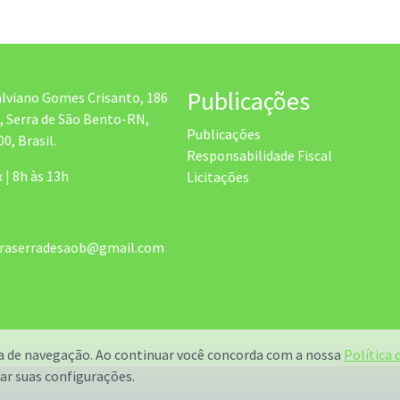
Publicações
alviano Gomes Crisanto, 186
, Serra de São Bento-RN,
Publicações
0, Brasil.
Responsabilidade Fiscal
x | 8h às 13h
Licitações
uraserradesaob@gmail.com
ia de navegação. Ao continuar você concorda com a nossa
Política 
ar suas configurações.