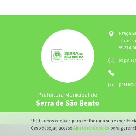
Praça S
- Centro
59214-00
seg a se
prefeit
Prefeitura Municipal de
Serra de São Bento
Utilizamos cookies para melhorar a sua experiênc
Caso desejar, acesse
Ajuste de Cookies
para gerenci