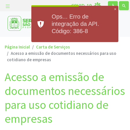
COVID-19
accessible
search
×
Ops... Erro de
Prefeitura Municipal de
integração da API.
Serra de São Bento
Código: 386-8
Página Inicial
Carta de Serviços
Acesso a emissão de documentos necessários para uso
cotidiano de empresas
Acesso a emissão de
documentos necessários
para uso cotidiano de
empresas