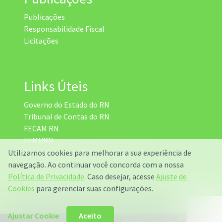
Publicações
Responsabilidade Fiscal
Licitações
Links Úteis
Governo do Estado do RN
Tribunal de Contas do RN
FECAM RN
FEMURN
Assembleia Legislativa do RN
Utilizamos cookies para melhorar a sua experiência de
DETRAN RN
navegação. Ao continuar você concorda com a nossa
Radar da Transparência
Política de Privacidade
. Caso desejar, acesse
Ajuste de
Cookies
para gerenciar suas configurações.
Ajustar Cookie
Aceito