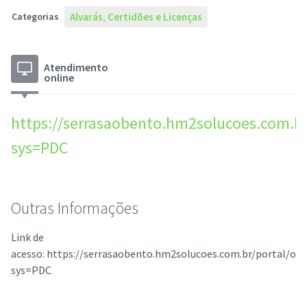
Categorias
Alvarás, Certidões e Licenças
desktop_windows
Atendimento
online
https://serrasaobento.hm2solucoes.com.br
sys=PDC
Outras Informações
Link de
acesso: https://serrasaobento.hm2solucoes.com.br/portal/op
sys=PDC