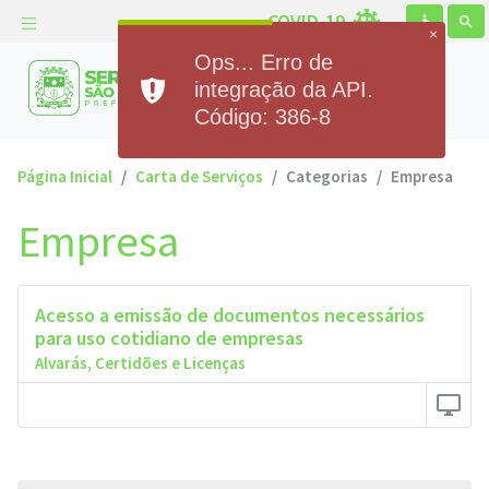
COVID-19
accessible
search
×
Ops... Erro de
Prefeitura Municipal de
integração da API.
Serra de São Bento
Código: 386-8
Página Inicial
Carta de Serviços
Categorias
Empresa
Empresa
Acesso a emissão de documentos necessários
para uso cotidiano de empresas
Alvarás, Certidões e Licenças
desktop_windows