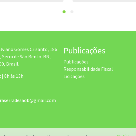
Publicações
alviano Gomes Crisanto, 186
, Serra de São Bento-RN,
Publicações
0, Brasil.
Responsabilidade Fiscal
x | 8h às 13h
Licitações
uraserradesaob@gmail.com