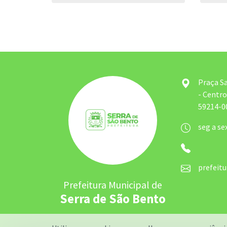
Praça S
- Centro
59214-00
seg a se
prefeit
Prefeitura Municipal de
Serra de São Bento