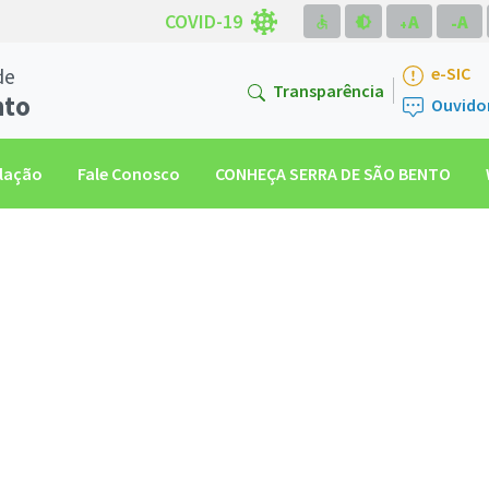
COVID-19
A
A
accessible
brightness_medium
-
+
de
e-SIC
Transparência
nto
Ouvido
slação
Fale Conosco
CONHEÇA SERRA DE SÃO BENTO