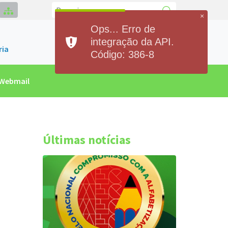
×
Ops... Erro de
Contato
integração da API.
(84)93300.2551
ria
Código: 386-8
Webmail
Últimas notícias