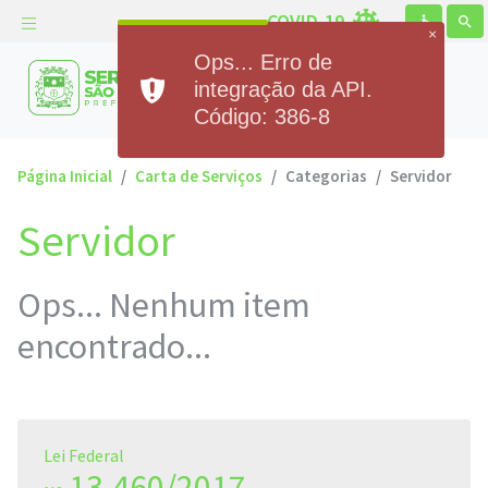
COVID-19
accessible
search
×
Ops... Erro de
Prefeitura Municipal de
integração da API.
Serra de São Bento
Código: 386-8
Página Inicial
Carta de Serviços
Categorias
Servidor
Servidor
Ops... Nenhum item
encontrado...
Lei Federal
13.460/2017