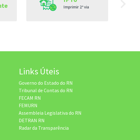
navigate_next
nte
Imprimir 2ª via
Links Úteis
Governo do Estado do RN
Tribunal de Contas do RN
FECAM RN
FEMURN
Assembleia Legislativa do RN
DETRAN RN
Radar da Transparência