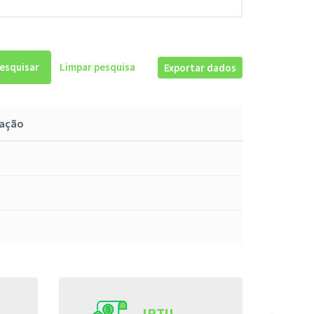
esquisar
Limpar pesquisa
Exportar dados
cação
IPTU