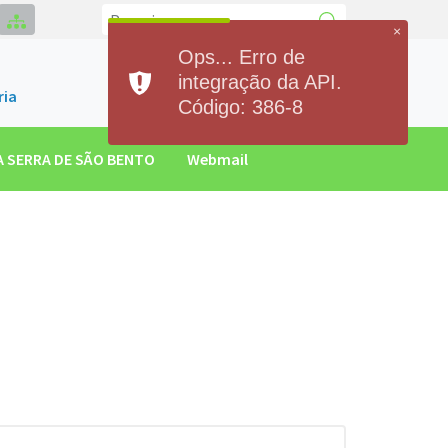
×
Ops... Erro de
Contato
integração da API.
(84)93300.2551
ria
Código: 386-8
 SERRA DE SÃO BENTO
Webmail