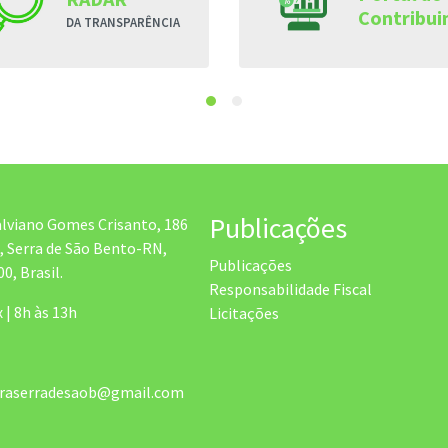
Contribui
DA TRANSPARÊNCIA
Publicações
alviano Gomes Crisanto, 186
, Serra de São Bento-RN,
Publicações
0, Brasil.
Responsabilidade Fiscal
x | 8h às 13h
Licitações
uraserradesaob@gmail.com