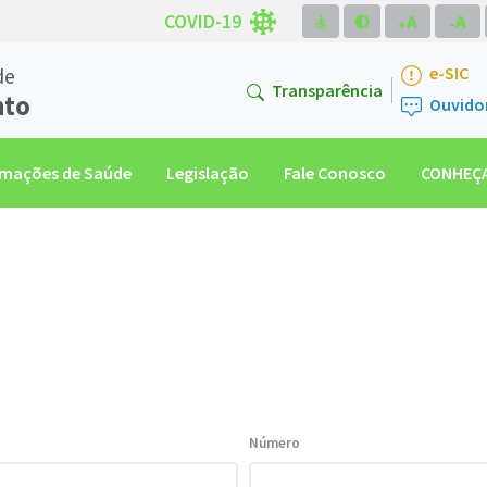
COVID-19
A
A
accessible
brightness_medium
-
+
de
e-SIC
Transparência
nto
Ouvido
rmações de Saúde
Legislação
Fale Conosco
CONHEÇA
Número