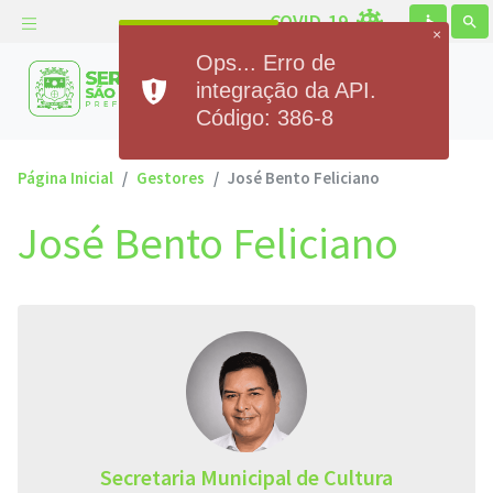
COVID-19
accessible
search
×
Ops... Erro de
Prefeitura Municipal de
integração da API.
Serra de São Bento
Código: 386-8
Página Inicial
Gestores
José Bento Feliciano
José Bento Feliciano
Secretaria Municipal de Cultura