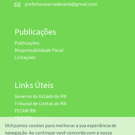
prefeituraserradesaob@gmail.com
Publicações
Publicações
Responsabilidade Fiscal
Licitações
Links Úteis
Governo do Estado do RN
Tribunal de Contas do RN
FECAM RN
FEMURN
Assembleia Legislativa do RN
Utilizamos cookies para melhorar a sua experiência de
DETRAN RN
navegação. Ao continuar você concorda com a nossa