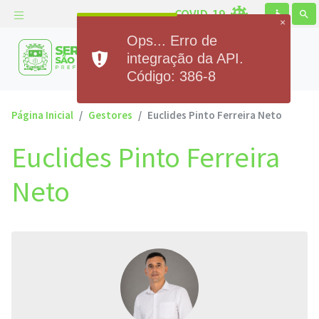
COVID-19
accessible
search
×
Ops... Erro de
Prefeitura Municipal de
integração da API.
Serra de São Bento
Código: 386-8
Página Inicial
Gestores
Euclides Pinto Ferreira Neto
Euclides Pinto Ferreira
Neto