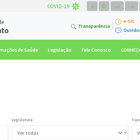
COVID-19
A
A
accessible
brightness_medium
-
+
de
e-SIC
Transparência
nto
Ouvido
rmações de Saúde
Legislação
Fale Conosco
CONHEÇA
Legislatura
Tip