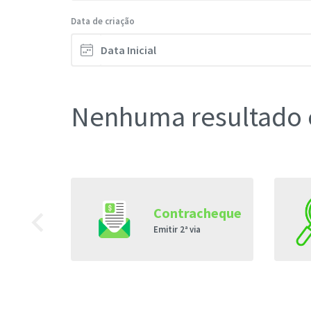
Data de criação
Nenhuma resultado 
de
navigate_before
Contracheque
s
Emitir 2ª via
s