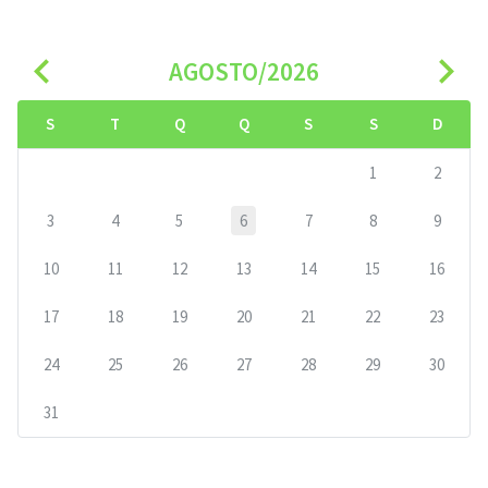
navigate_before
navigate_next
AGOSTO/2026
S
T
Q
Q
S
S
D
1
2
3
4
5
6
7
8
9
10
11
12
13
14
15
16
17
18
19
20
21
22
23
24
25
26
27
28
29
30
31