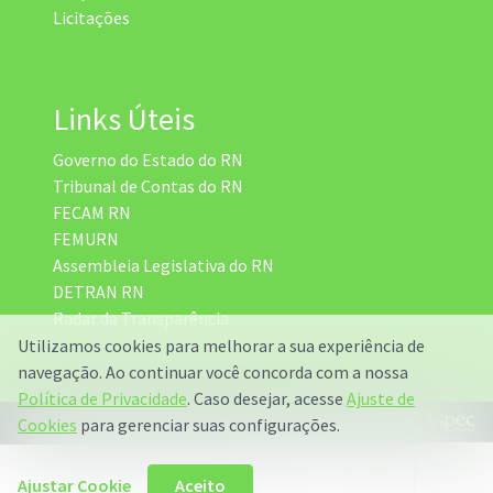
Licitações
Links Úteis
Governo do Estado do RN
Tribunal de Contas do RN
FECAM RN
FEMURN
Assembleia Legislativa do RN
DETRAN RN
Radar da Transparência
Utilizamos cookies para melhorar a sua experiência de
navegação. Ao continuar você concorda com a nossa
Política de Privacidade
. Caso desejar, acesse
Ajuste de
Desenvolvido por:
Cookies
para gerenciar suas configurações.
Ajustar Cookie
Aceito