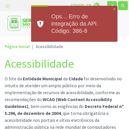
COVID-19
accessible
search
×
Ops... Erro de
Prefeitura Municipal de
integração da API.
Serra de São Bento
Código: 386-8
Página Inicial
Acessibilidade
Acessibilidade
O Site da
Entidade Municipal
da
Cidade
foi desenvolvido no
intuito de atender um amplo público por meio da
implementação de recursos de acessibilidade, conforme as
recomendações do
WCAG (Web Content Accessibility
Guidelines)
, bem como as exigências do
Decreto Federal nº
5.296, de dezembro de 2004
, que torna obrigatória a
acessibilidade nos portais e sítios eletrônicos da
administração pública na rede mundial de computadores