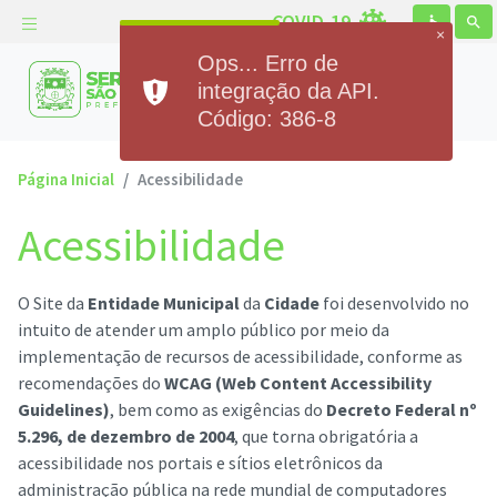
COVID-19
accessible
search
×
Ops... Erro de
Prefeitura Municipal de
integração da API.
Serra de São Bento
Código: 386-8
Página Inicial
Acessibilidade
Acessibilidade
O Site da
Entidade Municipal
da
Cidade
foi desenvolvido no
intuito de atender um amplo público por meio da
implementação de recursos de acessibilidade, conforme as
recomendações do
WCAG (Web Content Accessibility
Guidelines)
, bem como as exigências do
Decreto Federal nº
5.296, de dezembro de 2004
, que torna obrigatória a
acessibilidade nos portais e sítios eletrônicos da
administração pública na rede mundial de computadores